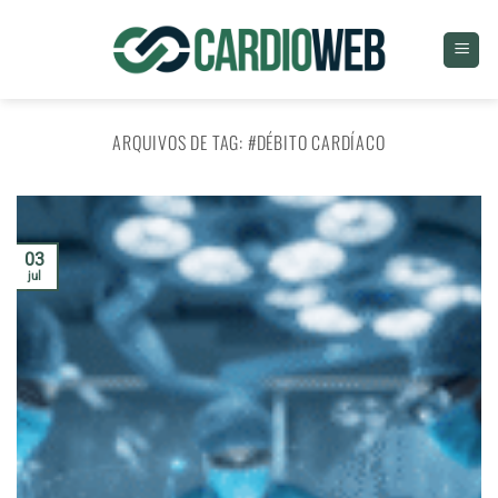
Skip
to
content
ARQUIVOS DE TAG:
#DÉBITO CARDÍACO
03
jul