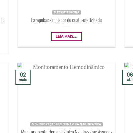
ELETROFISIOLOGIA
ilt
Farapulse: simulador de custo-efetividade
LEIA MAIS....
02
08
maio
abr
MONITORIZAÇÃO HEMODINÂMICA NÃO INVASIVA
Monitoramento Hemodinâmico Não Invasivo: Avanços