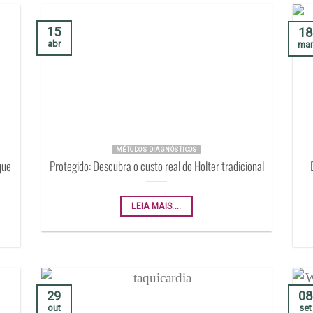
15
18
abr
ma
MÉTODOS DIAGNÓSTICOS
que
Protegido: Descubra o custo real do Holter tradicional
LEIA MAIS....
29
08
out
set