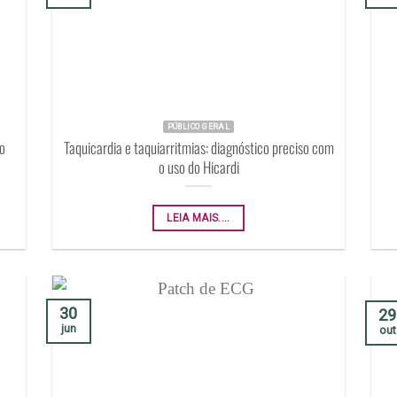
PÚBLICO GERAL
o
Taquicardia e taquiarritmias: diagnóstico preciso com
o uso do Hicardi
LEIA MAIS....
30
29
jun
out