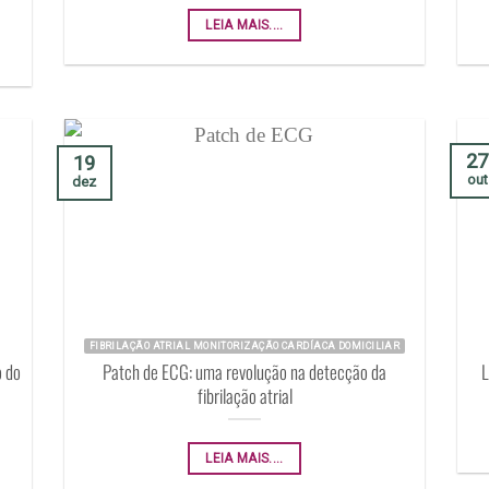
LEIA MAIS....
27
19
out
dez
FIBRILAÇÃO ATRIAL MONITORIZAÇÃO CARDÍACA DOMICILIAR
o do
Patch de ECG: uma revolução na detecção da
L
fibrilação atrial
LEIA MAIS....