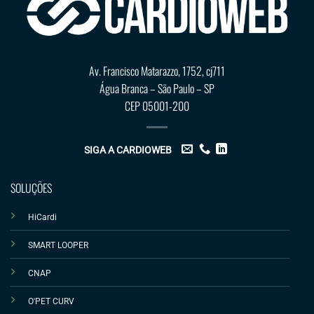
Av. Francisco Matarazzo, 1752, cj711
Água Branca – São Paulo – SP
CEP 05001-200
SIGA A CARDIOWEB
SOLUÇÕES
HiCardi
SMART LOOPER
CNAP
O'PET CURV