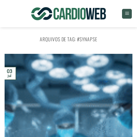
Skip
to
content
ARQUIVOS DE TAG:
#SYNAPSE
03
jul