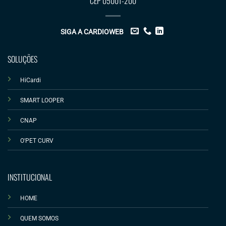
CEP 05001-200
SIGA A CARDIOWEB
SOLUÇÕES
HiCardi
SMART LOOPER
CNAP
O'PET CURV
INSTITUCIONAL
HOME
QUEM SOMOS