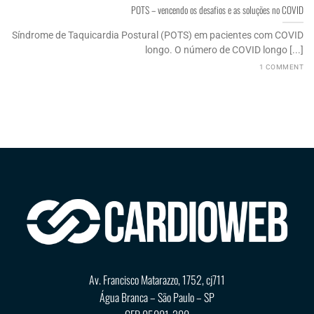
POTS – vencendo os desafios e as soluções no COVID
Síndrome de Taquicardia Postural (POTS) em pacientes com COVID
longo. O número de COVID longo [...]
1 COMMENT
Av. Francisco Matarazzo, 1752, cj711
Água Branca – São Paulo – SP