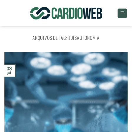
Skip
to
content
ARQUIVOS DE TAG:
#DISAUTONOMIA
03
jul