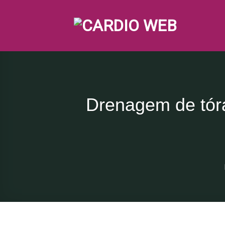
Skip
to
content
Drenagem de tóra