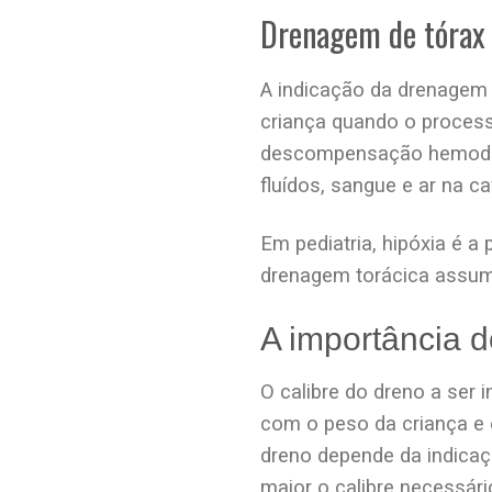
Drenagem de tórax 
A indicação da drenagem t
criança quando o processo
descompensação hemodinâ
fluídos, sangue e ar na c
Em pediatria, hipóxia é a
drenagem torácica assum
A importância d
O calibre do dreno a ser 
com o peso da criança e 
dreno depende da indicaçã
maior o calibre necessári