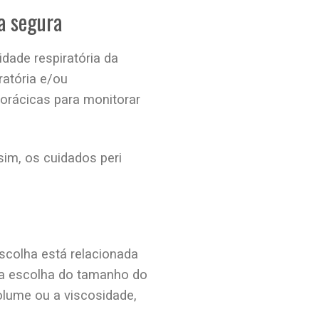
a segura
dade respiratória da
ratória e/ou
orácicas para monitorar
ssim, os cuidados peri
escolha está relacionada
ra escolha do tamanho do
olume ou a viscosidade,