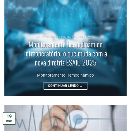
MONITORIZAÇÃO HEMODINÂMICA NÃO INVASIVA
Monitoramento hemodinâmico
intraoperatório: o que muda com a
nova diretriz ESAIC 2025
Monitoramento Hemodinâmico
CONTINUAR LENDO
→
19
mar