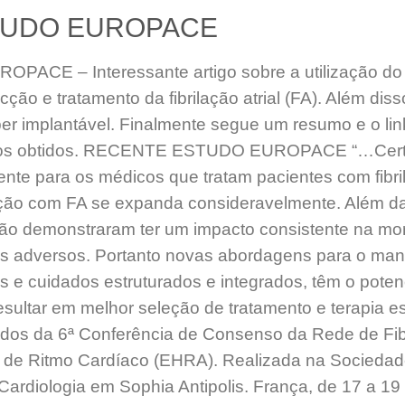
TUDO EUROPACE
CE – Interessante artigo sobre a utilização d
cção e tratamento da fibrilação atrial (FA). Além dis
r implantável. Finalmente segue um resumo e o lin
tados obtidos. RECENTE ESTUDO EUROPACE “…Cert
ente para os médicos que tratam pacientes com fibril
ção com FA se expanda consideravelmente. Além da
ão demonstraram ter um impacto consistente na mort
s adversos. Portanto novas abordagens para o mane
s e cuidados estruturados e integrados, têm o poten
esultar em melhor seleção de tratamento e terapia es
ados da 6ª Conferência de Consenso da Rede de Fibr
 de Ritmo Cardíaco (EHRA). Realizada na Sociedad
ardiologia em Sophia Antipolis. França, de 17 a 19 