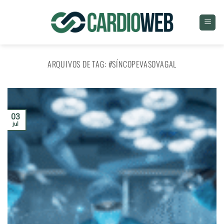
Skip
to
content
ARQUIVOS DE TAG:
#SÍNCOPEVASOVAGAL
03
jul