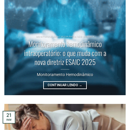
MONITORIZAÇÃO HEMODINÂMICA NÃO INVASIVA
Monitoramento hemodinâmico
intraoperatório: o que muda com a
nova diretriz ESAIC 2025
Monitoramento Hemodinâmico
CONTINUAR LENDO
→
21
nov