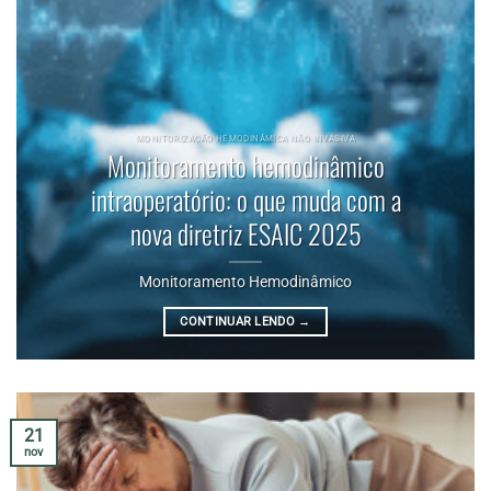
MONITORIZAÇÃO HEMODINÂMICA NÃO INVASIVA
Monitoramento hemodinâmico
intraoperatório: o que muda com a
nova diretriz ESAIC 2025
Monitoramento Hemodinâmico
CONTINUAR LENDO
→
21
nov